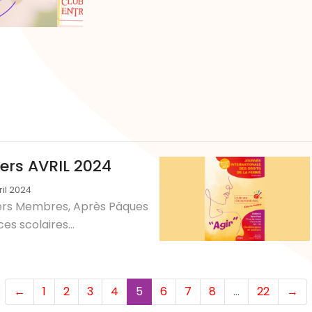
i
iers AVRIL 2024
ril 2024
rs Membres, Après Pâques
es scolaires...
(current)
←
1
2
3
4
5
6
7
8
…
22
→