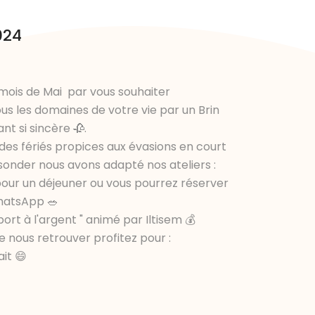
024
 mois de Mai par vous souhaiter
s les domaines de votre vie par un Brin
nt si sincère 🥀.
 des fériés propices aux évasions en court
 sonder nous avons adapté nos ateliers :
 pour un déjeuner ou vous pourrez réserver
hatsApp 🥗
pport à l'argent " animé par Iltisem 💰
 nous retrouver profitez pour :
ait 😄