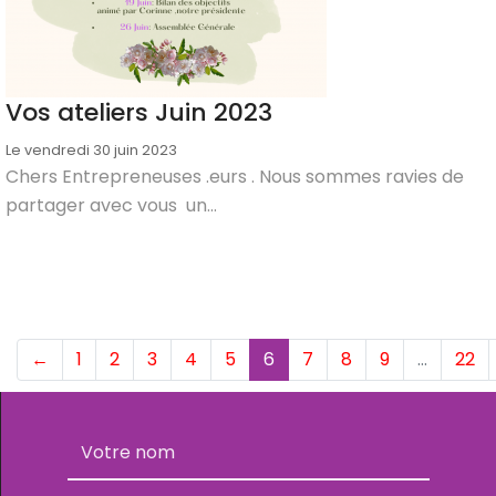
Vos ateliers Juin 2023
Le vendredi 30 juin 2023
Chers Entrepreneuses .eurs . Nous sommes ravies de
partager avec vous un...
(current)
←
1
2
3
4
5
6
7
8
9
…
22