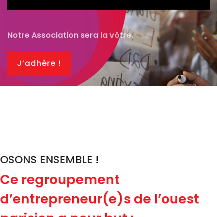
Notre Association sera la vôtre.
J’adhère !
OSONS ENSEMBLE !
Ce regroupement
d’entrepreneur(e)s de l’ouest