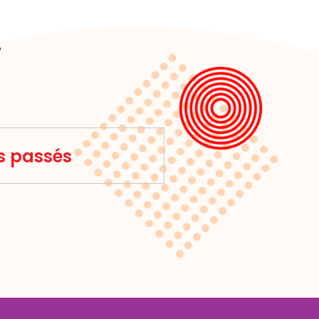
…
rs passés