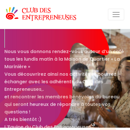
Ensemble, on va plus loin !
Nous vous donnons rendez-vous autour d’un café
tous les lundis matin à la Maison de Quartier « La
Marinière »
Vous découvrirez ainsi nos activités et pourrez
échanger avec les adhérents du Club des
Entrepreneuses,.
et rencontrer les membres bénévoles du bureau
qui seront heureux de répondre à toutes vos
questions !
A très bientôt :)
L’Equipe du Club des Entrepreneuses