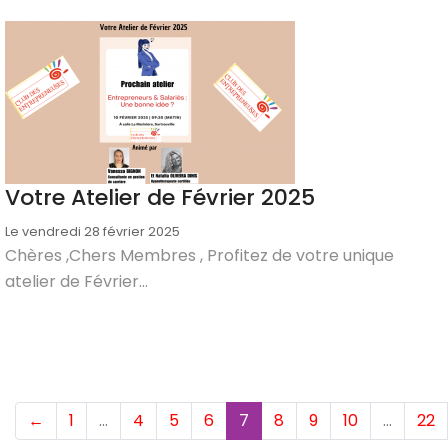
Votre Atelier de Février 2025
Le vendredi 28 février 2025
Chères ,Chers Membres , Profitez de votre unique
atelier de Février...
(current)
←
1
…
4
5
6
7
8
9
10
…
22