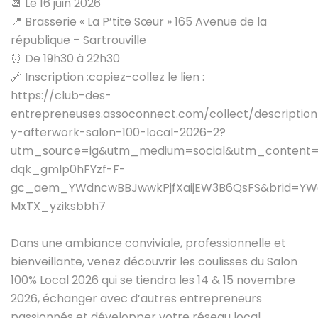
📆 Le 16 juin 2026
📍 Brasserie « La P’tite Sœur » 165 Avenue de la
république – Sartrouville
⏰ De 19h30 à 22h30
🔗 Inscription :copiez-collez le lien :
https://club-des-
entrepreneuses.assoconnect.com/collect/descriptio
y-afterwork-salon-100-local-2026-2?
utm_source=ig&utm_medium=social&utm_content
dqk_gmlp0hFYzf-F-
gc_aem_YWdncwBBJwwkPjfXaijEW3B6QsFS&brid=YW
MxTX_yziksbbh7
Dans une ambiance conviviale, professionnelle et
bienveillante, venez découvrir les coulisses du Salon
100% Local 2026 qui se tiendra les 14 & 15 novembre
2026, échanger avec d’autres entrepreneurs
passionnés et développer votre réseau local.