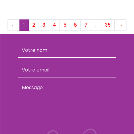
(current)
←
1
2
3
4
5
6
7
…
35
→