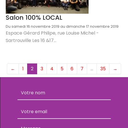
Salon 100% LOCAL
Du samedi 16 novembre 2019 au dimanche 17 novembre 2019
Espace Gérard Philipe, rue Louise Michel -
Sartrouville Les 16 &17...
(current)
←
1
2
3
4
5
6
7
…
35
→