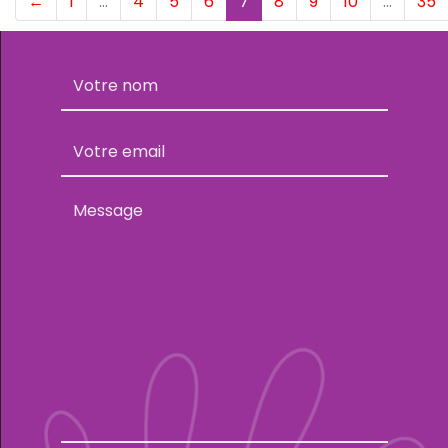
(current)
←
1
…
4
5
6
7
8
9
10
…
35