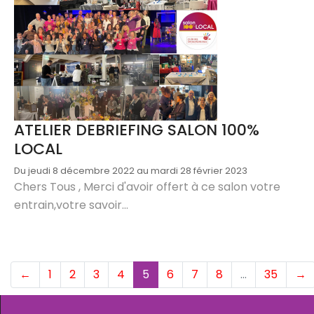
ATELIER DEBRIEFING SALON 100%
LOCAL
Du jeudi 8 décembre 2022 au mardi 28 février 2023
Chers Tous , Merci d'avoir offert à ce salon votre
entrain,votre savoir...
(current)
←
1
2
3
4
5
6
7
8
…
35
→