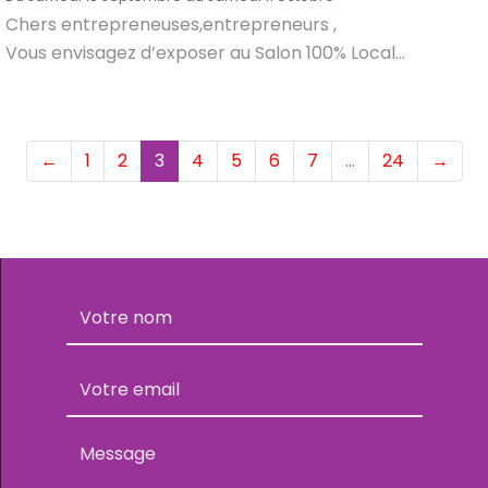
Chers entrepreneuses,entrepreneurs ,
Vous envisagez d’exposer au Salon 100% Local...
(current)
←
1
2
3
4
5
6
7
…
24
→