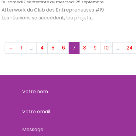
Du samedi 7 septembre au mercredi 25 septembre
Afterwork du Club des Entrepreneuses #19
Les réunions se succèdent, les projets...
(current)
←
1
…
4
5
6
7
8
9
10
…
24