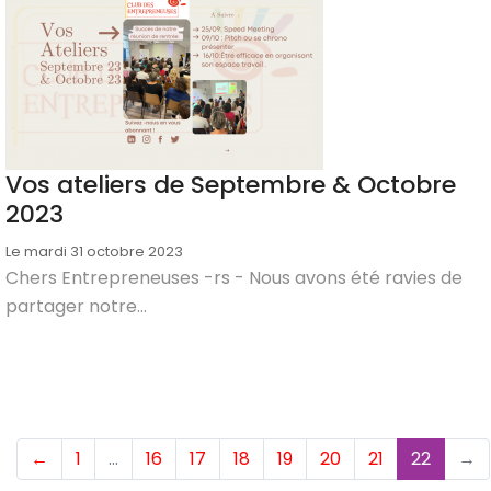
Vos ateliers de Septembre & Octobre
2023
Le mardi 31 octobre 2023
Chers Entrepreneuses -rs - Nous avons été ravies de
partager notre...
(curre
←
1
…
16
17
18
19
20
21
22
→