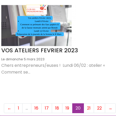
VOS ATELIERS FEVRIER 2023
Le dimanche 5 mars 2023
Chers entrepreneurs/euses ! Lundi 06/02 : atelier «
Comment se...
(current)
←
1
…
16
17
18
19
20
21
22
→