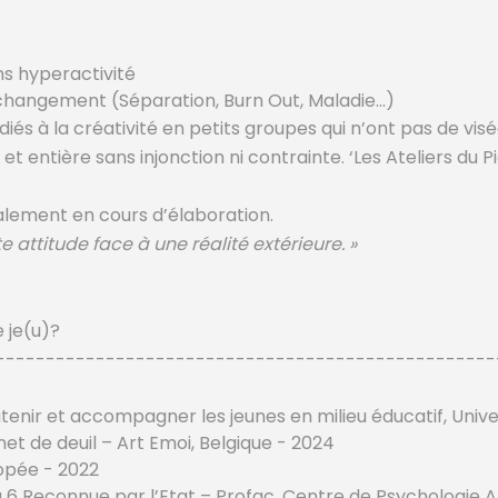
ns hyperactivité
changement (Séparation, Burn Out, Maladie...)
és à la créativité en petits groupes qui n’ont pas de vis
 et entière sans injonction ni contrainte. ‘Les Ateliers du
alement en cours d’élaboration.
te attitude face à une réalité extérieure. »
 je(u)?
--------------------------------------------------
utenir et accompagner les jeunes en milieu éducatif, Univ
 de deuil – Art Emoi, Belgique - 2024
iopée - 2022
6 Reconnue par l’Etat – Profac, Centre de Psychologie A