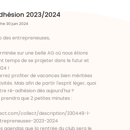
'adhésion 2023/2024
che 30 juin 2024
 des entrepreneuses,
rminée sur une belle AG où nous étions
t temps de se projeter dans le futur et
24 !
rrez profiter de vacances bien méritées
ités. Mais afin de partir l'esprit léger, quoi
tre ré-adhésion dès aujourd'hui ?
s prendra que 2 petites minutes :
ct.com/collect/description/330449-l-
ntrepreneuses-2023-2024
os agendas que la rentrée du club sera le