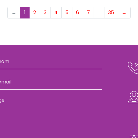
(current)
←
1
2
3
4
5
6
7
…
35
→