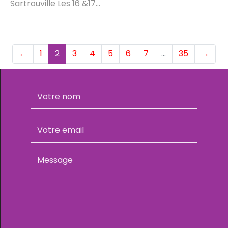
Sartrouville Les 16 &17...
(current)
←
1
2
3
4
5
6
7
…
35
→