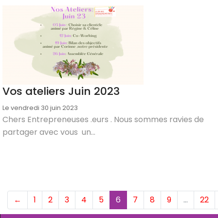
Vos ateliers Juin 2023
Le vendredi 30 juin 2023
Chers Entrepreneuses .eurs . Nous sommes ravies de
partager avec vous un...
(current)
←
1
2
3
4
5
6
7
8
9
…
22